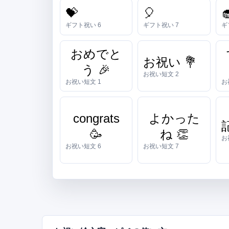
💝
🎈

ギフト祝い 6
ギフト祝い 7
ギ
おめでと
お祝い 💐
う 🎉
お祝い短文 2
お祝い短文 1
お
congrats
よかった
🥳
ね 👏
お
お祝い短文 6
お祝い短文 7