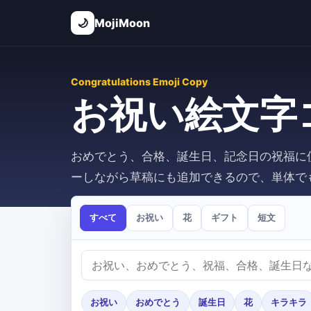
🌙
MojiMoon
Congratulations Emoji Copy
お祝い絵文字
おめでとう、合格、誕生日、記念日の祝福に
ーしながら草稿にも追加できるので、単体で
すべて
お祝い
花
ギフト
短文
お祝い
おめでとう
誕生日
花
キラキラ