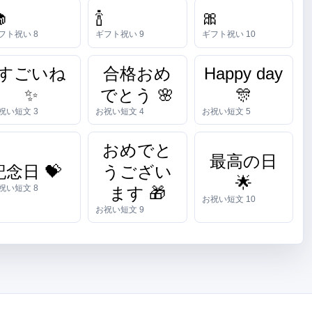

🍾
🎀
フト祝い 8
ギフト祝い 9
ギフト祝い 10
すごいね
合格おめ
Happy day
✨
でとう 🌸
🎊
祝い短文 3
お祝い短文 4
お祝い短文 5
おめでと
最高の日
記念日 💝
うござい
🌟
祝い短文 8
ます 🎁
お祝い短文 10
お祝い短文 9