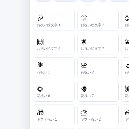
🎉
🎊

お祝い絵文字 1
お祝い絵文字 2
お
🙌
🌟

お祝い絵文字 6
お祝い絵文字 7
お
💐
🌸

花祝い 1
花祝い 2
花
🌻
🪻

花祝い 6
花祝い 7
花
🎁
🎂

ギフト祝い 1
ギフト祝い 2
ギ