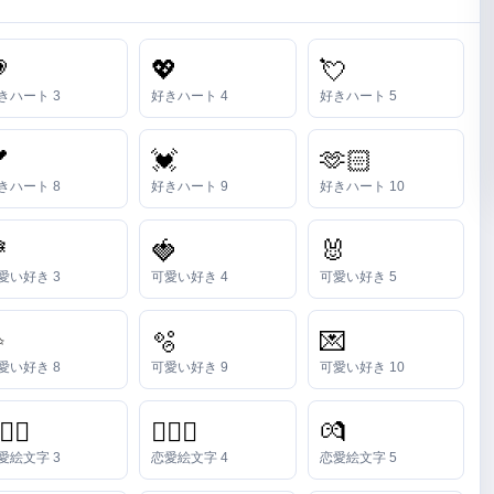

💖
💘
きハート 3
好きハート 4
好きハート 5

💓
🫶🏻
きハート 8
好きハート 9
好きハート 10

🍓
🐰
愛い好き 3
可愛い好き 4
可愛い好き 5
✨
🫧
💌
愛い好き 8
可愛い好き 9
可愛い好き 10
‍❤️‍👩
👨‍❤️‍👨
💏
愛絵文字 3
恋愛絵文字 4
恋愛絵文字 5