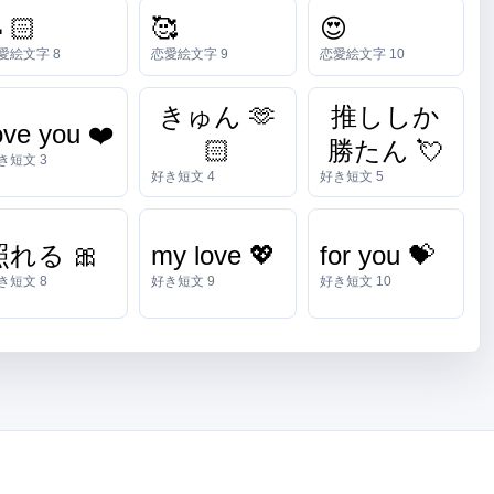
🏻
🥰
😍
愛絵文字 8
恋愛絵文字 9
恋愛絵文字 10
きゅん 🫶
推ししか
ove you ❤️
🏻
勝たん 💘
き短文 3
好き短文 4
好き短文 5
照れる 🎀
my love 💖
for you 💝
き短文 8
好き短文 9
好き短文 10