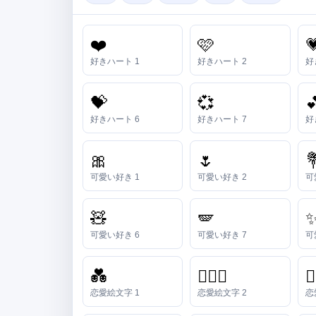
❤️
🩷

好きハート 1
好きハート 2
好
💝
💞

好きハート 6
好きハート 7
好
🎀
🌷

可愛い好き 1
可愛い好き 2
可
🧸
🪽
可愛い好き 6
可愛い好き 7
可
💑
👩‍❤️‍👨
👩
恋愛絵文字 1
恋愛絵文字 2
恋