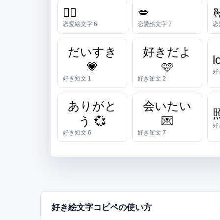
❤️‍🔥
💋

恋愛絵文字 6
恋愛絵文字 7
恋
だいすき
好きだよ
l
💗
🩷
好
好き短文 1
好き短文 2
ありがと
会いたい
う 💞
💌
好
好き短文 6
好き短文 7
好き絵文字コピペの使い方