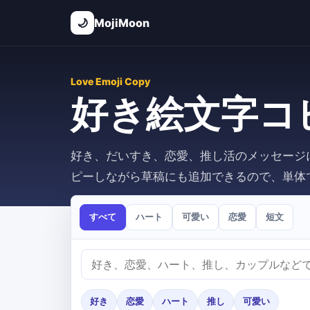
🌙
MojiMoon
Love Emoji Copy
好き絵文字コ
好き、だいすき、恋愛、推し活のメッセージ
ピーしながら草稿にも追加できるので、単体
すべて
ハート
可愛い
恋愛
短文
好き
恋愛
ハート
推し
可愛い