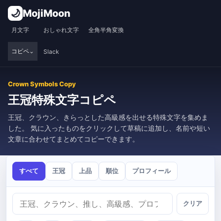
🌙
MojiMoon
月文字
おしゃれ文字
全角半角変換
コピペ
Slack
Crown Symbols Copy
王冠特殊文字コピペ
王冠、クラウン、きらっとした高級感を出せる特殊文字を集めま
した。 気に入ったものをクリックして草稿に追加し、名前や短い
文章に合わせてまとめてコピーできます。
すべて
王冠
上品
順位
プロフィール
クリア