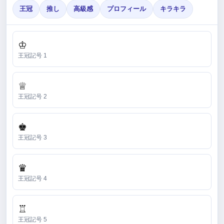
王冠
推し
高級感
プロフィール
キラキラ
♔
王冠記号 1
♕
王冠記号 2
♚
王冠記号 3
♛
王冠記号 4
♖
王冠記号 5