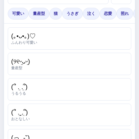
可愛い
量産型
猫
うさぎ
泣く
恋愛
照れ
(｡•ᴗ•｡)♡
ふんわり可愛い
(୨୧ᵕ̤ᴗᵕ̤)
量産型
(՞ ܸ. .ܸ՞)
うるうる
(՞ ܸ.ˬ.ܸ՞)
おとなしい
(っ ̫ -˘)