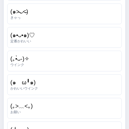
(๑˃̵ᴗ˂̵)
きゃっ
(๑•ᴗ•๑)♡
定番かわいい
(｡•̀ᴗ-)✧
ウインク
(๑ゝω╹๑)
かわいいウインク
(｡>﹏<｡)
お願い