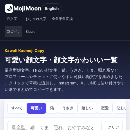
🌙
MojiMoon
English
月文字
おしゃれ文字
全角半角変換
コピペ
Slack
Kawaii Kaomoji Copy
可愛い顔文字・顔文字かわいい一覧
量産型顔文字、ゆるい顔文字、猫、うさぎ、くま、照れ系など、
プロフィールやチャットに使いやすい可愛い顔文字を集めました
。クリックで草稿に追加し、Instagram、X、LINEに貼り付けやす
い形でまとめてコピーできます。
すべて
可愛い
猫
うさぎ
嬉しい
恋愛
悲しい
クリア