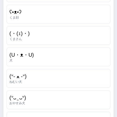
ʕ•ᴥ•ʔ
くま顔
(・(ｪ)・)
くまさん
(U・ᴥ・U)
犬
(ᐡ- ﻌ -ᐡ)
ねむい犬
(ᐡᴗ ̫ ᴗᐡ)
おやすみ犬