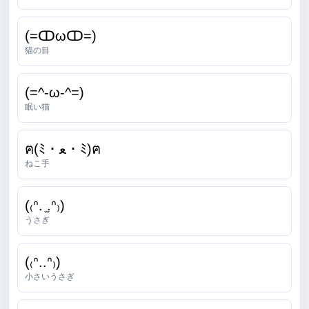
(=ↀωↀ=)
猫の目
(=^-ω-^=)
眠い猫
ฅ(ﾐ・ﻌ・ﾐ)ฅ
ねこ手
(₍ᐢ. ̫.ᐢ₎)
うさぎ
(₍ᐢ..ᐢ₎)
小さいうさぎ