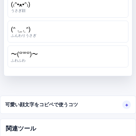
(₍ᐢ•ﻌ•ᐢ₎)
うさぎ顔
(ᐢ ܸ. ̫ .ܸ ᐢ)
ふんわりうさぎ
〜(꒪꒳꒪)〜
ふわふわ
可愛い顔文字をコピペで使うコツ
関連ツール