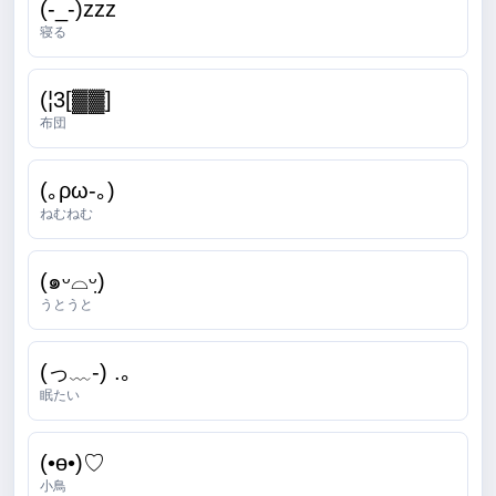
(-_-)zzz
寝る
(¦3[▓▓]
布団
(｡ρω-｡)
ねむねむ
(๑ᵕ⌓ᵕ̤)
うとうと
(っ﹏-) .｡
眠たい
(•ө•)♡
小鳥