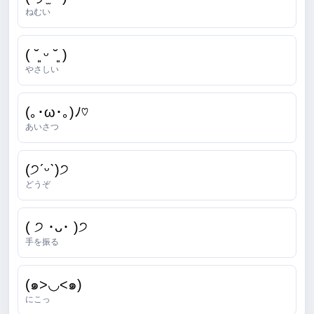
ねむい
( ˘͈ ᵕ ˘͈ )
やさしい
(｡･ω･｡)ﾉ♡
あいさつ
(੭ˊᵕˋ)੭
どうぞ
( ੭ ･ᴗ･ )੭
手を振る
(๑>◡<๑)
にこっ