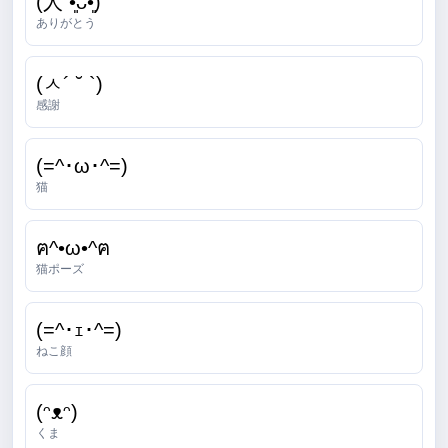
(人 •͈ᴗ•͈)
ありがとう
(ㅅ´ ˘ `)
感謝
(=^･ω･^=)
猫
ฅ^•ω•^ฅ
猫ポーズ
(=^･ｪ･^=)
ねこ顔
(ᵔᴥᵔ)
くま