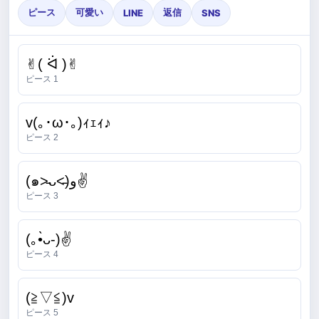
ピース
可愛い
返信
LINE
SNS
✌︎( ᐛ )✌︎
ピース 1
v(｡･ω･｡)ｨｪｨ♪
ピース 2
(๑˃̵ᴗ˂̵)و✌
ピース 3
(｡•̀ᴗ-)✌
ピース 4
(≧▽≦)v
ピース 5