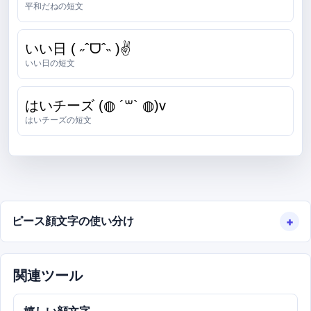
平和だねの短文
いい日 ( ˶ˆᗜˆ˵ )✌
いい日の短文
はいチーズ (◍ ´꒳` ◍)v
はいチーズの短文
ピース顔文字の使い分け
関連ツール