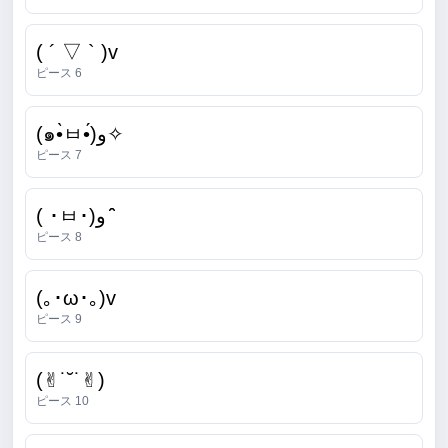
( ´ ▽ ` )v
ピース 6
(๑•̀ㅂ•́)و✧
ピース 7
( ･ㅂ･)و ̑̑
ピース 8
(｡･ω･｡)v
ピース 9
(✌︎˙˘˙✌︎)
ピース 10