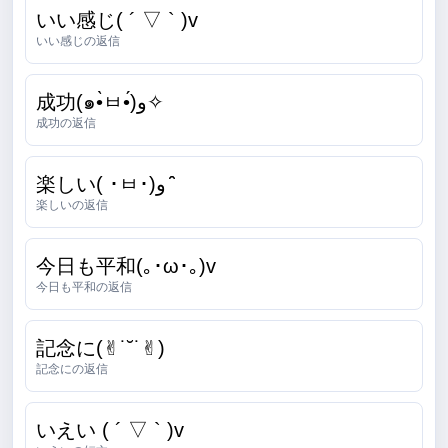
いい感じ( ´ ▽ ` )v
いい感じの返信
成功(๑•̀ㅂ•́)و✧
成功の返信
楽しい( ･ㅂ･)و ̑̑
楽しいの返信
今日も平和(｡･ω･｡)v
今日も平和の返信
記念に(✌︎˙˘˙✌︎)
記念にの返信
いえい ( ´ ▽ ` )v