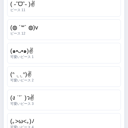
( ˶ˆᗜˆ˵ )✌
ピース 11
(◍ ´꒳` ◍)v
ピース 12
(๑•ᴗ•๑)✌
可愛いピース 1
(ᐢ ܸ. .ܸ ᐢ)✌
可愛いピース 2
(ง ˙˘˙ )ว✌
可愛いピース 3
(｡>ω<｡)ﾉ
可愛いピース 4