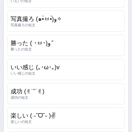
いえいの短文
写真撮ろ (๑•̀ㅂ•́)و✧
写真撮ろの短文
勝った ( ･ㅂ･)و ̑̑
勝ったの短文
いい感じ (｡･ω･｡)v
いい感じの短文
成功 (✌︎˙˘˙✌︎)
成功の短文
楽しい ( ˶ˆᗜˆ˵ )✌
楽しいの短文