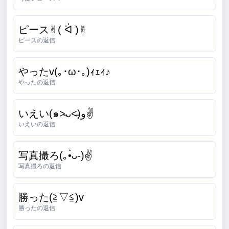
ピース✌︎( ᐛ )✌︎
ピースの返信
やったv(｡･ω･｡)ｨｪｨ♪
やったの返信
いえい(๑˃̵ᴗ˂̵)و✌
いえいの返信
写真撮ろ(｡•̀ᴗ-)✌
写真撮ろの返信
勝った(≧▽≦)v
勝ったの返信