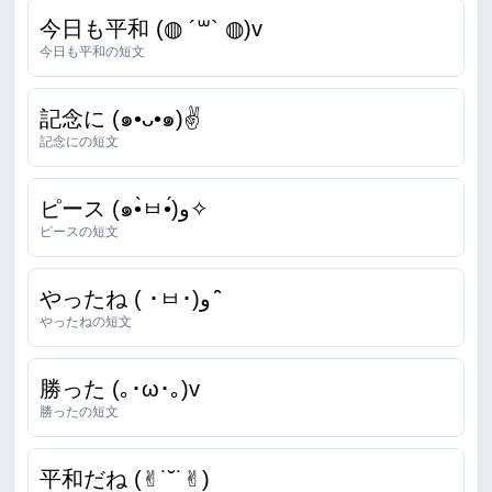
今日も平和 (◍ ´꒳` ◍)v
今日も平和の短文
記念に (๑•ᴗ•๑)✌
記念にの短文
ピース (๑•̀ㅂ•́)و✧
ピースの短文
やったね ( ･ㅂ･)و ̑̑
やったねの短文
勝った (｡･ω･｡)v
勝ったの短文
平和だね (✌︎˙˘˙✌︎)